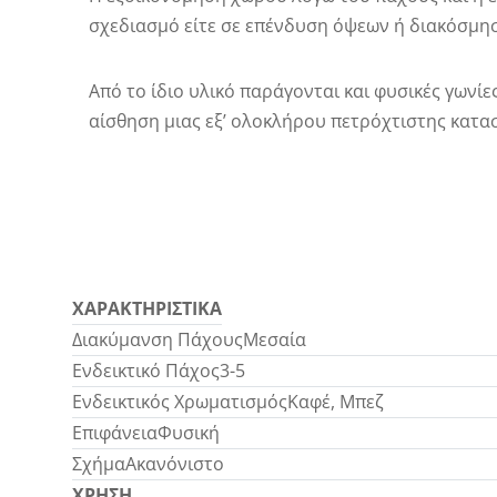
σχεδιασμό είτε σε επένδυση όψεων ή διακόσμη
Από το ίδιο υλικό παράγονται και φυσικές γωνίε
αίσθηση μιας εξ’ ολοκλήρου πετρόχτιστης κατα
ΧΑΡΑΚΤΗΡΙΣΤΙΚΑ
Διακύμανση Πάχους
Μεσαία
Ενδεικτικό Πάχος
3-5
Ενδεικτικός Χρωματισμός
Καφέ, Μπεζ
Επιφάνεια
Φυσική
Σχήμα
Ακανόνιστο
ΧΡΗΣΗ