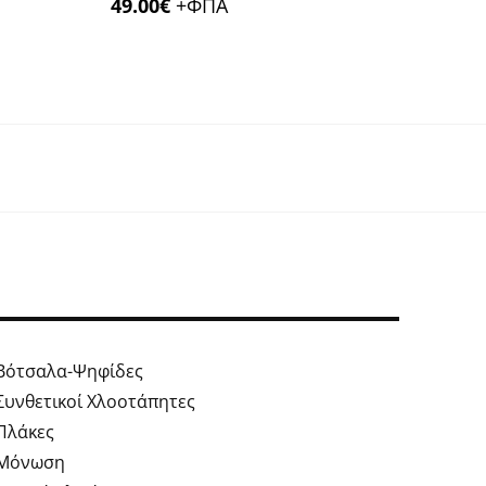
49.00
€
+ΦΠΑ
Βότσαλα-Ψηφίδες
Συνθετικοί Χλοοτάπητες
Πλάκες
Μόνωση