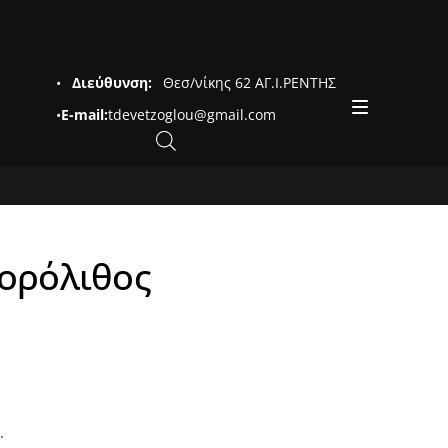
•
Διεύθυνση:
Θεσ/νίκης 62 ΑΓ.Ι.ΡΕΝΤΗΣ
•
E-mail:
tdevetzoglou@gmail.com
Πορόλιθος
.