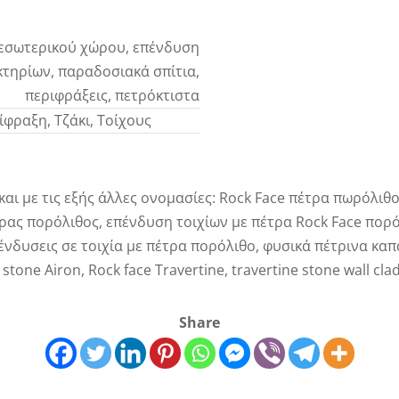
εσωτερικού χώρου, επένδυση
 κτηρίων, παραδοσιακά σπίτια,
περιφράξεις, πετρόκτιστα
ίφραξη, Τζάκι, Τοίχους
και με τις εξής άλλες ονομασίες: Rock Face πέτρα πωρόλιθ
ας πορόλιθος, επένδυση τοιχίων με πέτρα Rock Face πορόλ
νδυσεις σε τοιχία με πέτρα πορόλιθο, φυσικά πέτρινα καπά
tone Airon, Rock face Travertine, travertine stone wall cla
Share