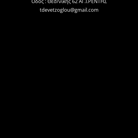
Οδός : Θεσ/νίκης 62 ΑΓ.Ι.ΡΕΝΤΗΣ
tdevetzoglou@gmail.com