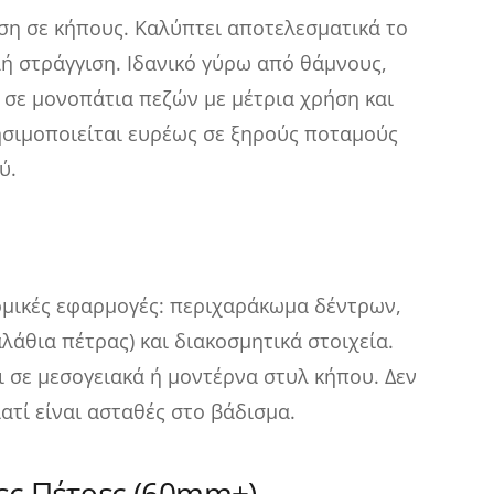
ήση σε κήπους. Καλύπτει αποτελεσματικά το
αλή στράγγιση. Ιδανικό γύρω από θάμνους,
 σε μονοπάτια πεζών με μέτρια χρήση και
ησιμοποιείται ευρέως σε ξηρούς ποταμούς
ύ.
ομικές εφαρμογές: περιχαράκωμα δέντρων,
λάθια πέτρας) και διακοσμητικά στοιχεία.
ει σε μεσογειακά ή μοντέρνα στυλ κήπου. Δεν
ατί είναι ασταθές στο βάδισμα.
ες Πέτρες (60mm+)