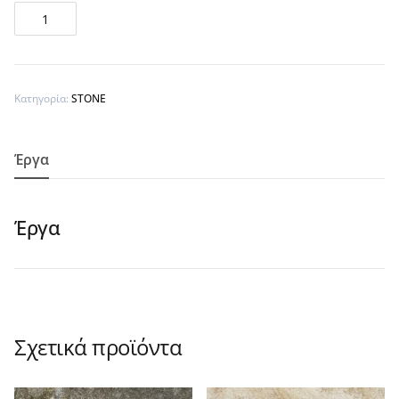
Daisy
Nature
Multi
30x60cm
Κατηγορία:
STONE
-
R12
Έργα
ποσότητα
Έργα
Σχετικά προϊόντα