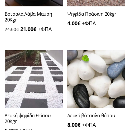
Βότσαλα Λάβα Μαύρη
Ψηφίδα Πράσινη 20kgr
20Kgr
4.00
€
+ΦΠΑ
Original
Η
21.00
€
+ΦΠΑ
24.00
€
price
τρέχουσα
was:
τιμή
24.00€.
είναι:
21.00€.
Λευκή ψηφίδα Θάσου
Λευκό βότσαλο θάσου
20Kgr
8.00
€
+ΦΠΑ