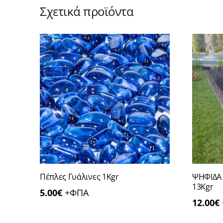
Σχετικά προϊόντα
Πέπλες Γυάλινες 1Kgr
ΨΗΦΙΔΑ
13Kgr
5.00
€
+ΦΠΑ
12.00
€