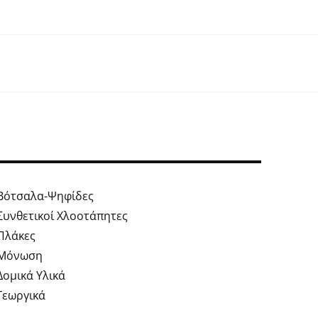
Βότσαλα-Ψηφίδες
Συνθετικοί Χλοοτάπητες
Πλάκες
Μόνωση
Δομικά Υλικά
Γεωργικά