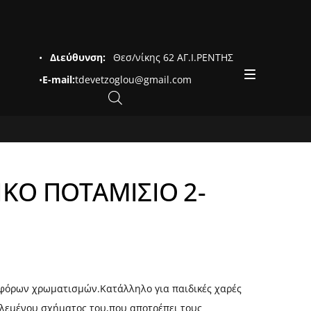
•
Διεύθυνση:
Θεσ/νίκης 62 ΑΓ.Ι.ΡΕΝΤΗΣ
•
E-mail:
tdevetzoglou@gmail.com
ΙΚΟ ΠΟΤΑΜΙΣΙΟ 2-
αφόρων χρωματισμών.Κατάλληλο για παιδικές χαρές
υλεμένου σχήματος του,που αποτρέπει τους