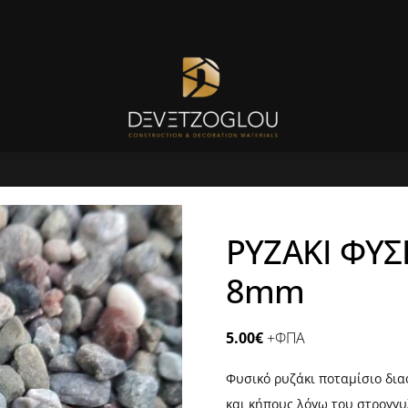
ΡΥΖΑΚΙ ΦΥΣ
8mm
5.00
€
+ΦΠΑ
Φυσικό ρυζάκι ποταμίσιο δι
και κήπους λόγω του στρογγ