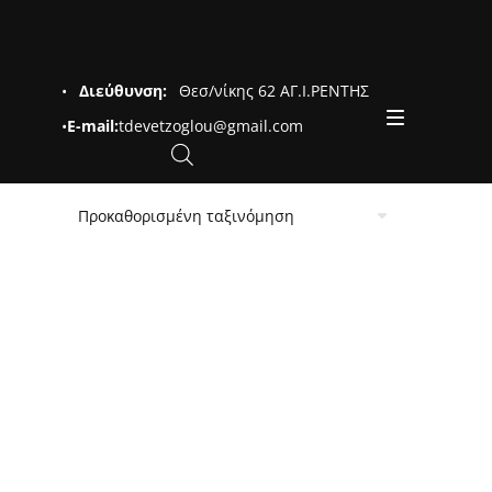
•
Διεύθυνση:
Θεσ/νίκης 62 ΑΓ.Ι.ΡΕΝΤΗΣ
•
E-mail:
tdevetzoglou@gmail.com